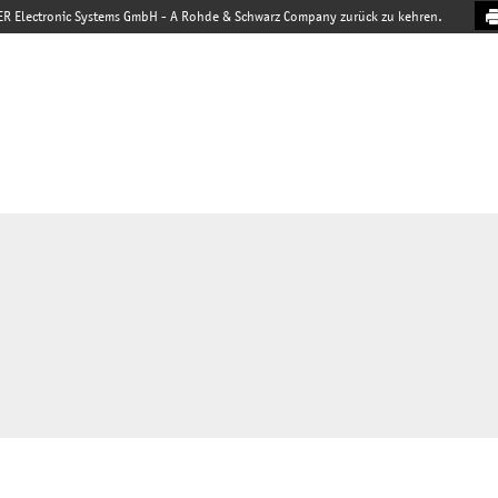
ER Electronic Systems GmbH - A Rohde & Schwarz Company zurück zu kehren.