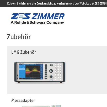
Klicken Sie
hier um die Druckansicht zu verlassen
und zur Website der ZES ZIMM
Zubehör
LMG Zubehör
Messadapter