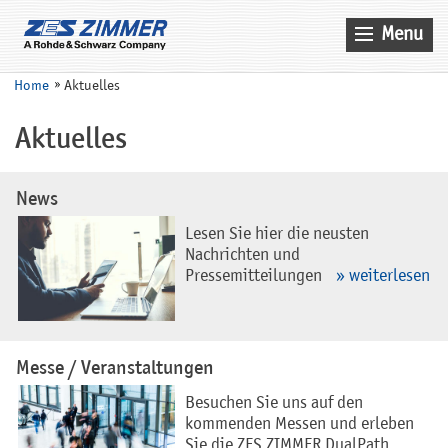
Menu
Home
Home
Aktuelles
Aktuelles
Aktuelles
Produkte
Anwendungen
News
Unternehmen
Lesen Sie hier die neusten
Nachrichten und
Kontakt
Pressemitteilungen
» weiterlesen
Suche
Service
Messe / Veranstaltungen
Vertrieb
Besuchen Sie uns auf den
kommenden Messen und erleben
Sie die ZES ZIMMER DualPath