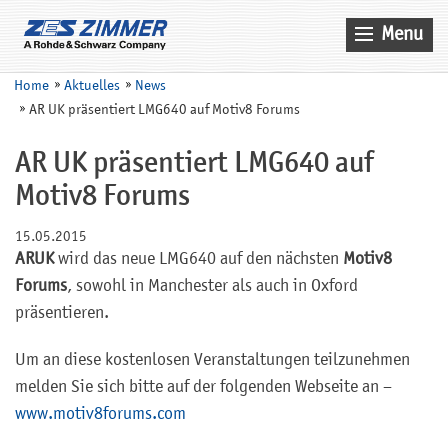
Menu
Home
Home
Aktuelles
News
AR UK präsentiert LMG640 auf Motiv8 Forums
Aktuelles
Produkte
AR UK präsentiert LMG640 auf
Motiv8 Forums
Anwendungen
Unternehmen
15.05.2015
ARUK
wird das neue LMG640 auf den nächsten
Motiv8
Kontakt
Forums
, sowohl in Manchester als auch in Oxford
Suche
präsentieren.
Service
Um an diese kostenlosen Veranstaltungen teilzunehmen
melden Sie sich bitte auf der folgenden Webseite an –
Vertrieb
www.motiv8forums.com