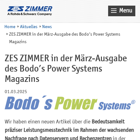
Menu
Home
Home
Aktuelles
News
ZES ZIMMER in der März-Ausgabe des Bodo’s Power Systems
Aktuelles
Magazins
Produkte
ZES ZIMMER in der März-Ausgabe
Anwendungen
des Bodo’s Power Systems
Unternehmen
Magazins
Kontakt
01.03.2025
Suche
Service
Vertrieb
Wir haben einen neuen Artikel über die
Bedeutsamkeit
präziser Leistungsmesstechnik im Rahmen der wachsenden
Nachfrage nach Datenservern und Rechenzentren
in der